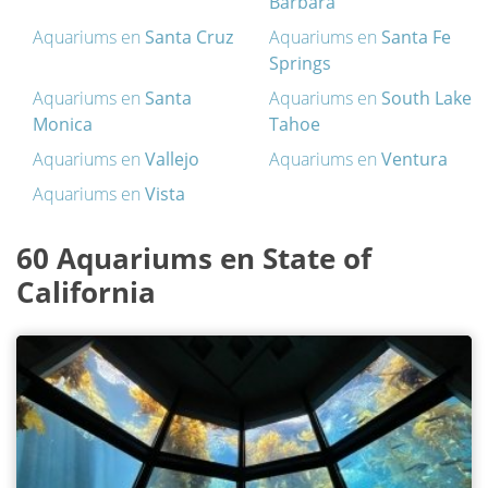
Barbara
Aquariums en
Santa Cruz
Aquariums en
Santa Fe
Springs
Aquariums en
Santa
Aquariums en
South Lake
Monica
Tahoe
Aquariums en
Vallejo
Aquariums en
Ventura
Aquariums en
Vista
60 Aquariums en State of
California