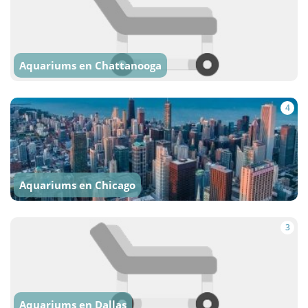
Aquariums en Chattanooga
4
Aquariums en Chicago
3
Aquariums en Dallas