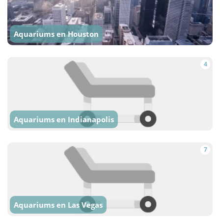
Aquariums en Houston
4
Aquariums en Indianapolis
7
Aquariums en Las Vegas