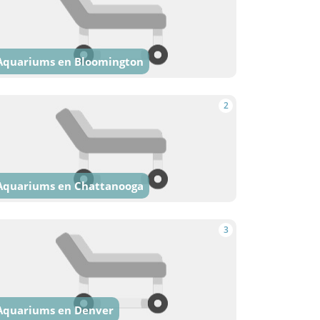
Aquariums en Bloomington
2
Aquariums en Chattanooga
3
Aquariums en Denver