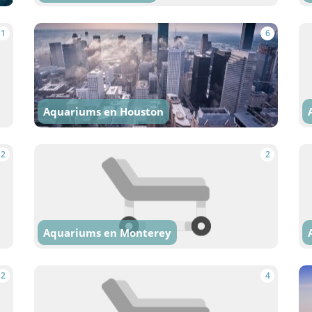
1
6
Aquariums en Houston
2
2
Aquariums en Monterey
2
4