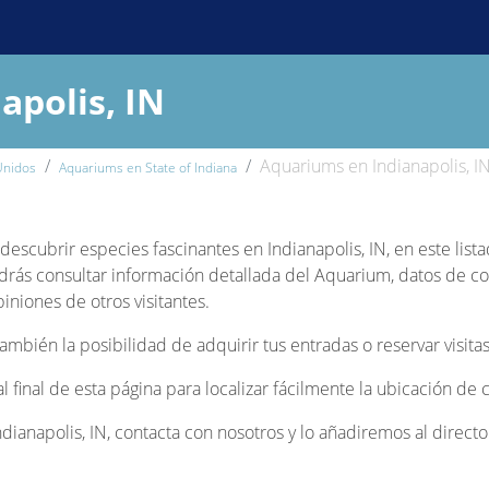
apolis, IN
Aquariums en Indianapolis, I
Unidos
Aquariums en State of Indiana
y descubrir especies fascinantes en Indianapolis, IN, en este lis
rás consultar información detallada del Aquarium, datos de cont
iniones de otros visitantes.
bién la posibilidad de adquirir tus entradas o reservar visitas
 al final de esta página para localizar fácilmente la ubicación d
ianapolis, IN, contacta con nosotros y lo añadiremos al directo