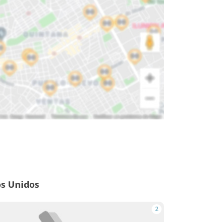
os Unidos
2