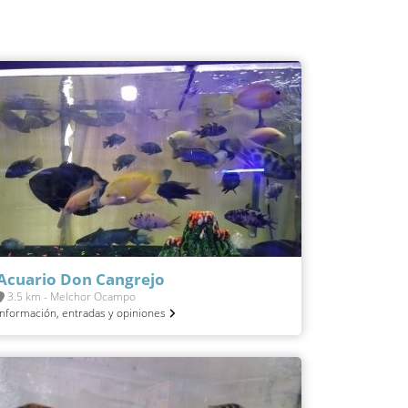
Acuario Don Cangrejo
3.5 km - Melchor Ocampo
Información, entradas y opiniones