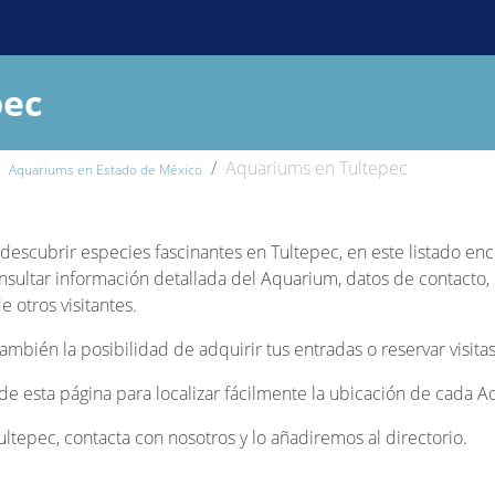
pec
Aquariums en Tultepec
Aquariums en Estado de México
y descubrir especies fascinantes en Tultepec, en este listado en
nsultar información detallada del Aquarium, datos de contacto, s
 otros visitantes.
bién la posibilidad de adquirir tus entradas o reservar visitas
l de esta página para localizar fácilmente la ubicación de cada 
tepec, contacta con nosotros y lo añadiremos al directorio.