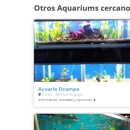
Otros Aquariums cercano
Acuario Ocampo
3.3 km - Melchor Ocampo
Información, entradas y opiniones