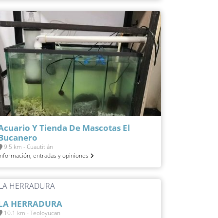
Acuario Y Tienda De Mascotas El
Bucanero
9.5 km - Cuautitlán
Información, entradas y opiniones
LA HERRADURA
10.1 km - Teoloyucan