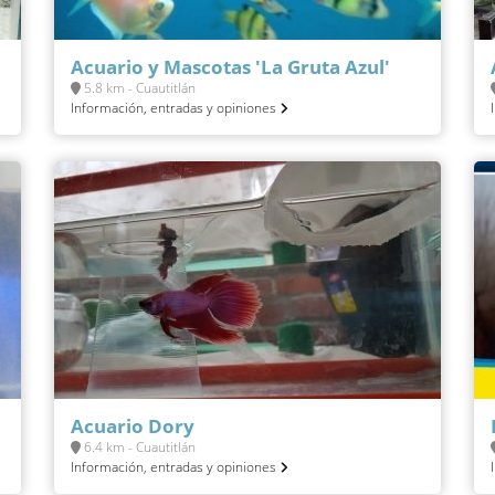
Acuario y Mascotas 'La Gruta Azul'
5.8 km - Cuautitlán
Información, entradas y opiniones
Acuario Dory
6.4 km - Cuautitlán
Información, entradas y opiniones