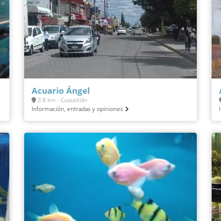
Acuario Ángel
3.8 km - Cuautitlán
Información, entradas y opiniones