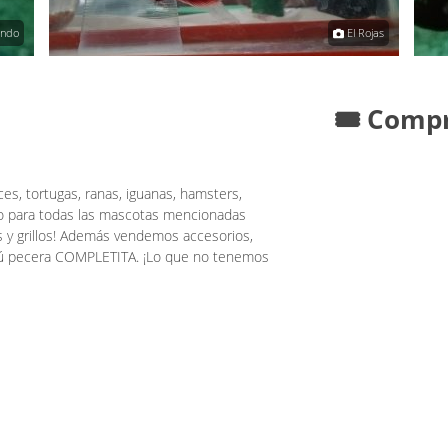
ando
El Rojas
🎟️ Comp
s, tortugas, ranas, iguanas, hamsters,
o para todas las mascotas mencionadas
s y grillos! Además vendemos accesorios,
 tú pecera COMPLETITA. ¡Lo que no tenemos