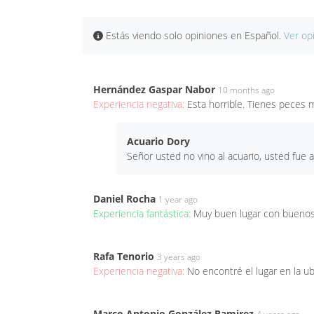
Estás viendo solo opiniones en Español.
Ver op
Hernández Gaspar Nabor
10 months ago
Experiencia negativa:
Esta horrible. Tienes peces 
Acuario Dory
Señor usted no vino al acuario, usted fu
Daniel Rocha
1 year ago
Experiencia fantástica:
Muy buen lugar con buenos
Rafa Tenorio
3 years ago
Experiencia negativa:
No encontré el lugar en la u
Marco Antonio González Ramirez