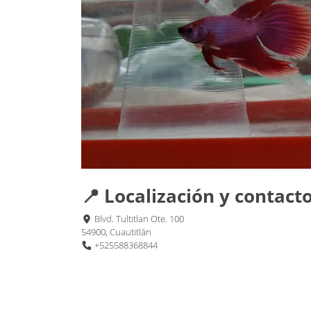
📍 Localización y contact
Blvd. Tultitlan Ote. 100
54900, Cuautitlán
+525588368844