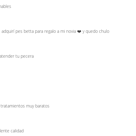
mables
adquirí pes betta para regalo a mi novia ❤️ y quedo chulo
 atender tu pecera
y tratamientos muy baratos
lente calidad