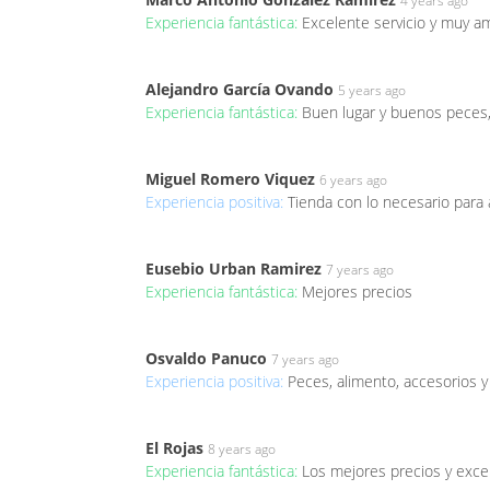
4 years ago
Experiencia fantástica:
Excelente servicio y muy a
Alejandro García Ovando
5 years ago
Experiencia fantástica:
Buen lugar y buenos peces, 
Miguel Romero Viquez
6 years ago
Experiencia positiva:
Tienda con lo necesario para
Eusebio Urban Ramirez
7 years ago
Experiencia fantástica:
Mejores precios
Osvaldo Panuco
7 years ago
Experiencia positiva:
Peces, alimento, accesorios 
El Rojas
8 years ago
Experiencia fantástica:
Los mejores precios y exce