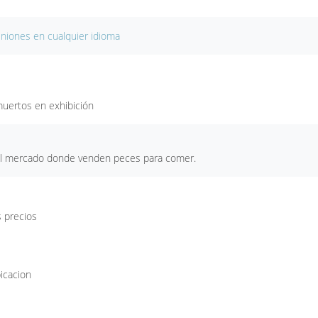
iniones en cualquier idioma
muertos en exhibición
e al mercado donde venden peces para comer.
 precios
bicacion