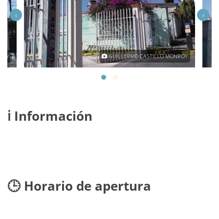
‹
›
ROY
GUILLERMO CASTILLO MONROY
ℹ️ Información
🕒 Horario de apertura