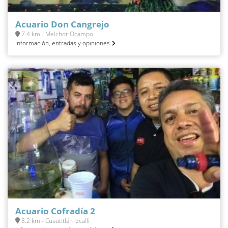
Acuario Don Cangrejo
7.4 km - Melchor Ocampo
Información, entradas y opiniones
Acuario Cofradía 2
8.2 km - Cuautitlán Izcalli