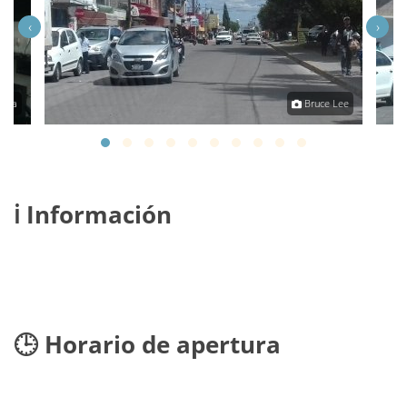
‹
›
anda
Bruce Lee
ℹ️ Información
🕒 Horario de apertura