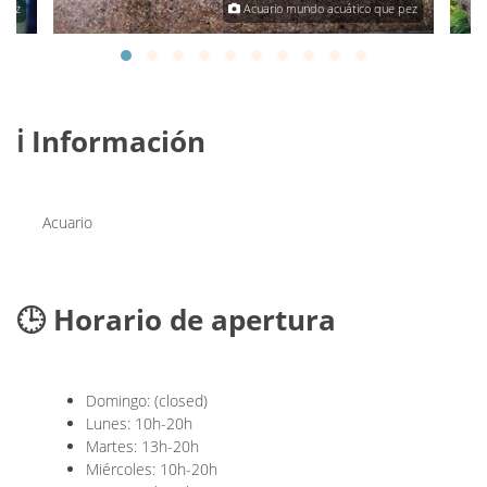
 pez
Acuario mundo acuático que pez
ℹ️ Información
Acuario
🕒 Horario de apertura
Domingo: (closed)
Lunes: 10h-20h
Martes: 13h-20h
Miércoles: 10h-20h