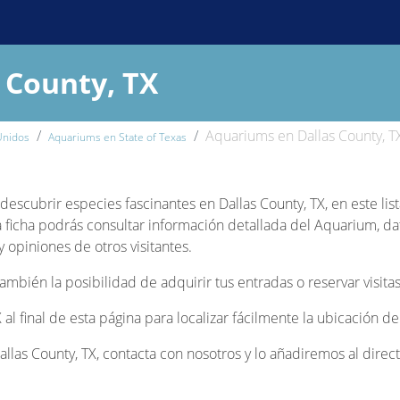
 County, TX
Aquariums en Dallas County, T
Unidos
Aquariums en State of Texas
y descubrir especies fascinantes en Dallas County, TX, en este li
ficha podrás consultar información detallada del Aquarium, dato
 opiniones de otros visitantes.
bién la posibilidad de adquirir tus entradas o reservar visitas
X al final de esta página para localizar fácilmente la ubicación 
las County, TX, contacta con nosotros y lo añadiremos al direct