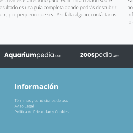
 crear este directorio para reunir información sobre
Pa
 resultado es una guía completa donde podrás descubrir
no
um, por pequeño que sea. Y si falta alguno, contáctanos
in
lo
Información
Términos y condiciones de uso
Aviso Legal
Política de Privacidad y Cookies