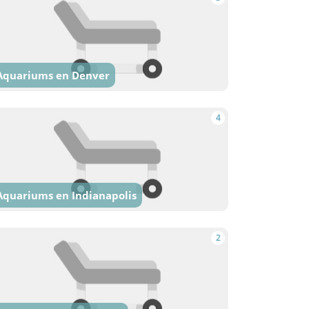
Aquariums en Denver
4
Aquariums en Indianapolis
2