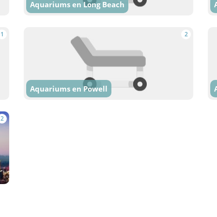
Aquariums en Long Beach
1
2
Aquariums en Powell
2