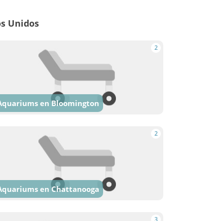
os Unidos
2
Aquariums en Bloomington
2
Aquariums en Chattanooga
3