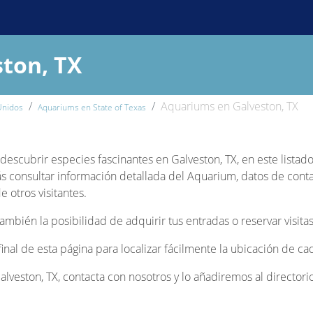
ton, TX
Aquariums en Galveston, TX
Unidos
Aquariums en State of Texas
y descubrir especies fascinantes en Galveston, TX, en este lista
s consultar información detallada del Aquarium, datos de contact
 otros visitantes.
bién la posibilidad de adquirir tus entradas o reservar visitas
 final de esta página para localizar fácilmente la ubicación de c
veston, TX, contacta con nosotros y lo añadiremos al directorio