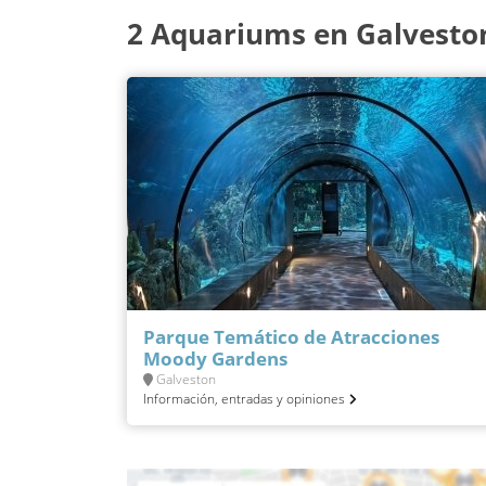
2 Aquariums en Galvesto
Parque Temático de Atracciones
Moody Gardens
Galveston
Información, entradas y opiniones