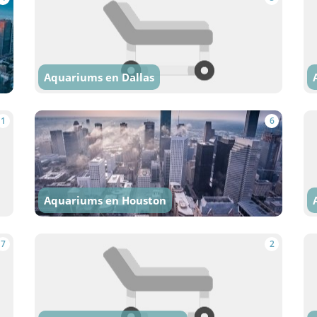
Aquariums en Dallas
1
6
Aquariums en Houston
7
2