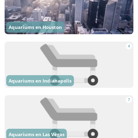
Aquariums en Houston
4
Aquariums en Indianapolis
7
Aquariums en Las Vegas