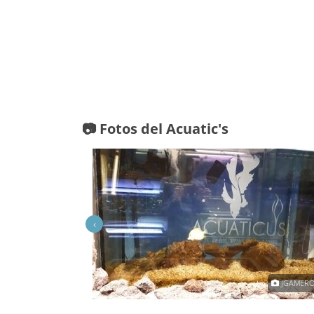
📷 Fotos del Acuatic's
‹
JGAMERO666
JGAMERO