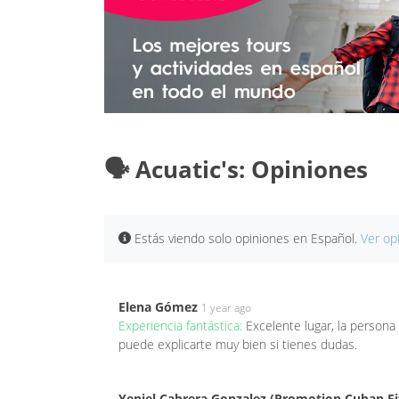
🗣️ Acuatic's: Opiniones
Estás viendo solo opiniones en Español.
Ver op
Elena Gómez
1 year ago
Experiencia fantástica:
Excelente lugar, la person
puede explicarte muy bien si tienes dudas.
Yeniel Cabrera Gonzalez (Promotion Cuban Fi