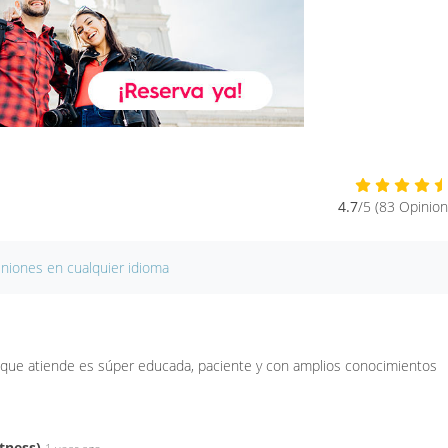
4.7
/5 (83 Opinion
iniones en cualquier idioma
a que atiende es súper educada, paciente y con amplios conocimientos
tness)