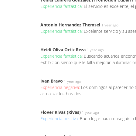
Experiencia fantástica:
El servicio es excelente, e
Antonio Hernandez Themsel
1 year ago
Experiencia fantástica:
Excelente servicio y su ase
Heidi Oliva Ortiz Reza
1 year ago
Experiencia fantástica:
Buscando acuarios encontré 
exhibición siento que le falta mejorar la iluminació
Ivan Bravo
1 year ago
Experiencia negativa:
Los domingos al parecer no t
actualizar los horarios
Flover Rivas (Rivas)
1 year ago
Experiencia positiva:
Buen lugar para conseguir lo 