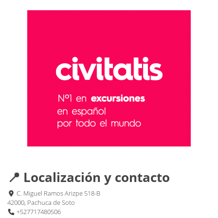
📍 Localización y contacto
C. Miguel Ramos Arizpe 518-B
42000, Pachuca de Soto
+527717480506