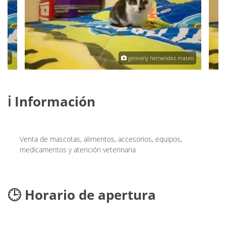
ateo
geovany hernandez mateo
ℹ️ Información
Venta de mascotas, alimentos, accesorios, equipos,
medicamentos y atención veterinaria
🕒 Horario de apertura