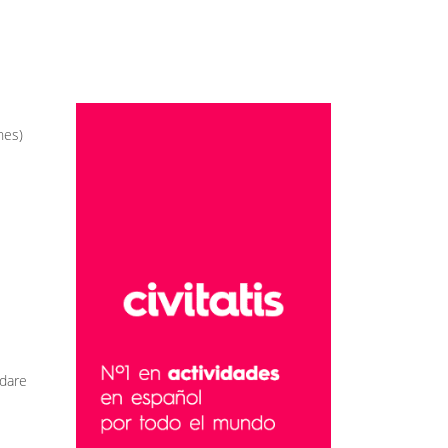
nes)
ndare