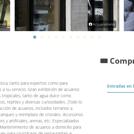
elli
Acquariomania
🎟️ Comp
stica, tanto para expertos como para
Entradas en 
s a su servicio. Gran exhibición de acuarios
 tropicales, tanto de agua dulce como
ios, reptiles y diversas curiosidades. ¡Todo lo
ción de acuarios, incluidos terrarios a
anques y reemplazo de cristales. Accesorios
es y artificiales, arenas, etc. Especializados
s. Mantenimiento de acuarios a domicilio para
ques para crustáceos de restaurantes e