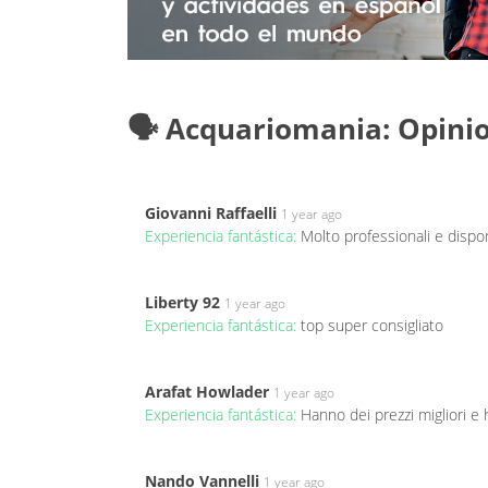
🗣️ Acquariomania: Opini
Giovanni Raffaelli
1 year ago
Experiencia fantástica:
Molto professionali e dispon
Liberty 92
1 year ago
Experiencia fantástica:
top super consigliato
Arafat Howlader
1 year ago
Experiencia fantástica:
Hanno dei prezzi migliori e
Nando Vannelli
1 year ago