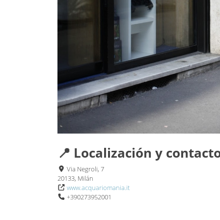
📍 Localización y contact
Via Negroli, 7
20133, Milán
www.acquariomania.it
+390273952001