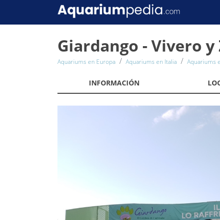
Giardango - Vivero 
Aquariums en Europa
Aquariums en Italia
Aquariums e
INFORMACIÓN
LO