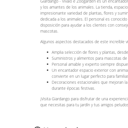
Giardango - Vivaio e Zoogarden es un encantador 
y los amantes de los animales. La tienda, espacio
impresionante variedad de plantas, flores y sumin
dedicada a los animales. El personal es conocido
disposición para ayudar a los clientes con cons
mascotas.
Algunos aspectos destacados de este increíble vi
Amplia selección de flores y plantas, desd
Suministros y alimentos para mascotas de 
Personal amable y experto siempre dispue
Un encantador espacio exterior con animale
convierte en un lugar perfecto para familias
Decoraciones estacionales que mejoran la
durante épocas festivas.
¡Visita Giardango para disfrutar de una experien
que necesitas para tu jardín y tus amigos peludos