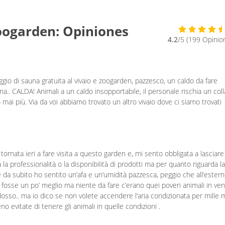
Zoogarden: Opiniones
4.2
/5 (199 Opinio
io di sauna gratuita al vivaio e zoogarden, pazzesco, un caldo da fare
ria.. CALDA! Animali a un caldo insopportabile, il personale rischia un col
ai più. Via da voi abbiamo trovato un altro vivaio dove ci siamo trovati
nata ieri a fare visita a questo garden e, mi sento obbligata a lasciar
a professionalità o la disponibilità di prodotti ma per quanto riguarda la
 da subito ho sentito un’afa e un’umidità pazzesca, peggio che all’estern
 fosse un po’ meglio ma niente da fare c’erano quei poveri animali in ven
addosso.. ma io dico se non volete accendere l’aria condizionata per mille m
o evitate di tenere gli animali in quelle condizioni .