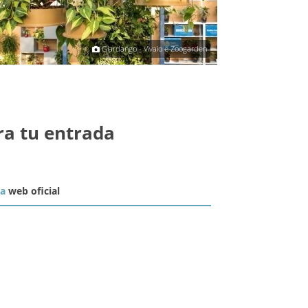
Giardango - Vivaio e Zoogarden
ra tu entrada
la
web oficial