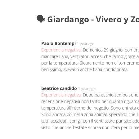
🗣️ Giardango - Vivero y 
Paolo Bontempi
1 year ago
Experiencia negativa:
Domenica 29 giugno, pomerigg
mancare l aria, ventilatori accesi che fanno girare a
per la temperatura. Sicuramente non ci torneremo m
benissimo, avevano anche l aria condizionata.
beatrice candido
1 year ago
Experiencia negativa:
Dopo parecchio tempo sono tor
recensione negativa non tanto per quanto riguarda l
temperatura all’interno del negozio. Sono entrata e
Sono andata poi nella zona animali sperando che lì
tutti accaldati, conigli con il ventilatore puntato 
visto che anche l’estate scorsa non c’era per lo men