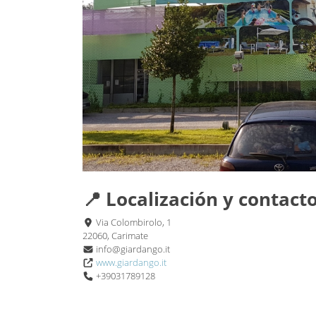
📍 Localización y contact
Via Colombirolo, 1
22060, Carimate
info@giardango.it
www.giardango.it
+39031789128