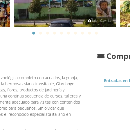
aolo
Iulian Gavrilita
🎟️ Comp
 zoológico completo con acuarios, la granja,
Entradas en 
y la hermosa aviario transitable, Giardango
as, flores, productos de jardinería y
na continua secuencia de cursos, talleres y
rmente adecuado para visitas con contenidos
como para pequeños. Sin olvidar que
s el reconocido especialista italiano en