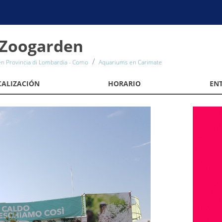
y Zoogarden
n Provincia di Lombardia - Como
Aquariums en Carimate
CALIZACIÓN
HORARIO
EN