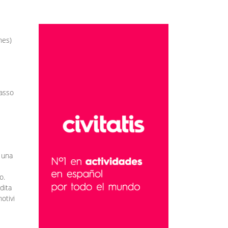
nes)
lasso
e una
o.
dita
otivi