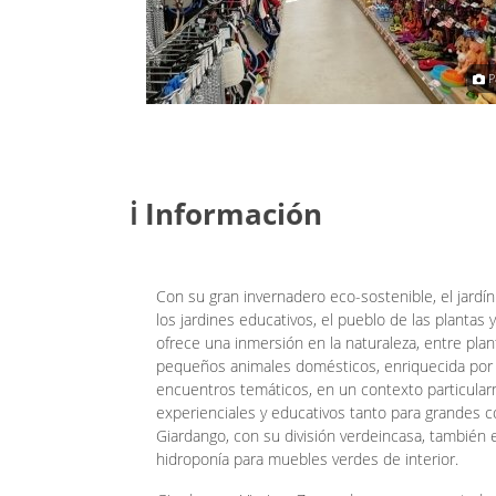
- Vivaio e Zoogarden
P
ℹ️ Información
Con su gran invernadero eco-sostenible, el jardín
los jardines educativos, el pueblo de las plantas 
ofrece una inmersión en la naturaleza, entre plant
pequeños animales domésticos, enriquecida por u
encuentros temáticos, en un contexto particula
experienciales y educativos tanto para grandes 
Giardango, con su división verdeincasa, también e
hidroponía para muebles verdes de interior.