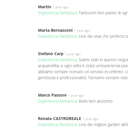
Martin
1 year ago
Experiencia fantástica:
Tantissimi fiori piante di ogn
Marta Bernasconi
1 year ago
Experiencia fantástica:
Uno dei vivai che preferisco
Stefano Carp
1 year ago
Experiencia fantástica:
Siamo stati in questo negoz
acquariofilia, e ogni volta è stata un’esperienza pia
abbiamo sempre ricevuto un servizio eccellente. Un
gentilezza e professionalità. Torniamo sempre vole
Marco Pastore
1 year ago
Experiencia fantástica:
Bello ben assortito
Renato CASTROREALE
1 year ago
Experiencia fantástica:
Uno dei migliori garden dell