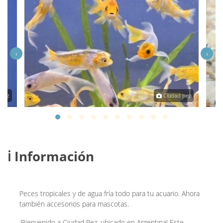
‹
›
 pez
Ciudad pez
ℹ️ Información
Peces tropicales y de agua fría todo para tu acuario. Ahora
también accesorios para mascotas.
¡Bienvenido a Ciudad Pez, ubicado en Argentina! Este