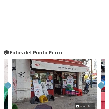
📷 Fotos del Punto Perro
‹
›
eTaL
Yamii Eliana