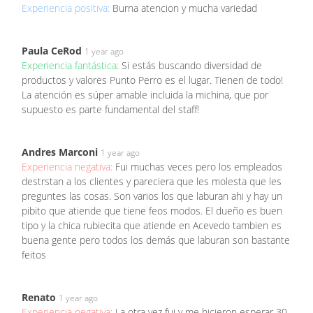
Experiencia positiva:
Burna atencion y mucha variedad
Paula CeRod
1 year ago
Experiencia fantástica:
Si estás buscando diversidad de
productos y valores Punto Perro es el lugar. Tienen de todo!
La atención es súper amable incluida la michina, que por
supuesto es parte fundamental del staff!
Andres Marconi
1 year ago
Experiencia negativa:
Fui muchas veces pero los empleados
destrstan a los clientes y pareciera que les molesta que les
preguntes las cosas. Son varios los que laburan ahi y hay un
pibito que atiende que tiene feos modos. El dueño es buen
tipo y la chica rubiecita que atiende en Acevedo tambien es
buena gente pero todos los demás que laburan son bastante
feitos
Renato
1 year ago
Experiencia negativa:
La otra vez fui y me hicieron esperar 30