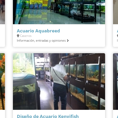
Acuario Aquabreed
Caseros
Información, entradas y opiniones
Diseño de Acuario Kenyifish