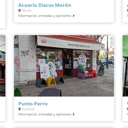
Acuario Discus Morón
Morón
Información, entradas y opiniones
Punto Perro
Banfield
Información, entradas y opiniones