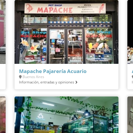
Mapache Pajarería Acuario
Buenos Aires
Información, entradas y opiniones