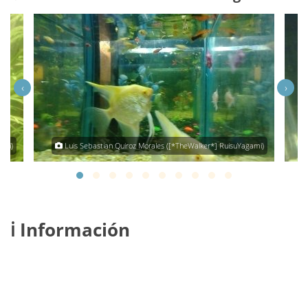
‹
›
ami)
Luis Sebastian Quiroz Morales ([*TheWalker*] RuisuYagami)
ℹ️ Información