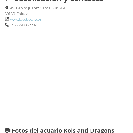
Av. Benito Juárez Garcia Sur 519
50130, Toluca
www.facebook.com
+527293057734
📷 Fotos del acuario Kois and Dragons