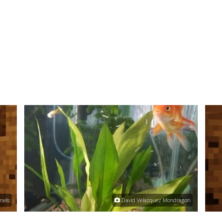
ails
David Velazquez Mondragon