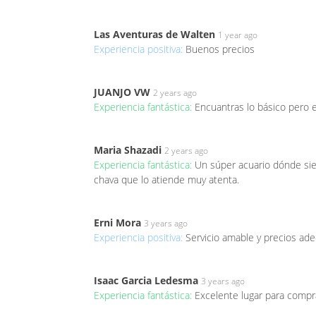
Las Aventuras de Walten
1 year ago
Experiencia positiva:
Buenos precios
JUANJO VW
2 years ago
Experiencia fantástica:
Encuantras lo básico pero e
Maria Shazadi
2 years ago
Experiencia fantástica:
Un súper acuario dónde si
chava que lo atiende muy atenta.
Erni Mora
3 years ago
Experiencia positiva:
Servicio amable y precios ad
Isaac Garcia Ledesma
3 years ago
Experiencia fantástica:
Excelente lugar para compra