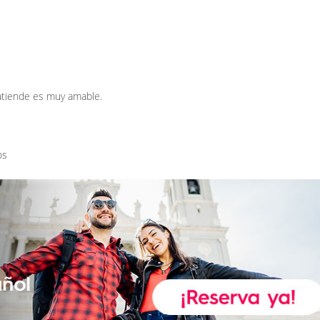
 atiende es muy amable.
os