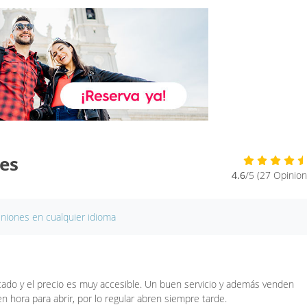
nes
4.6
/5 (27 Opinion
iniones en cualquier idioma
do y el precio es muy accesible. Un buen servicio y además venden
n hora para abrir, por lo regular abren siempre tarde.