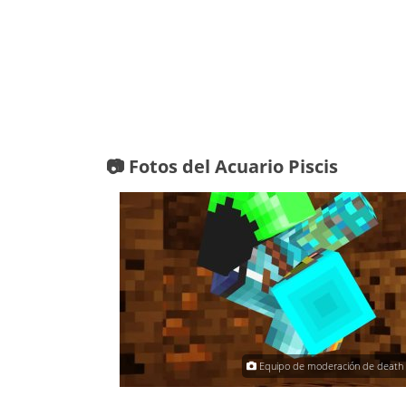
📷 Fotos del Acuario Piscis
elazquez Mondragon
Equipo de moderación de death r