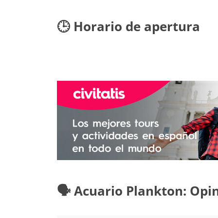
🕒 Horario de apertura
🗣️ Acuario Plankton: Opi