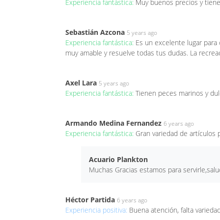
Experiencia fantástica:
Muy buenos precios y tien
Sebastián Azcona
5 years ago
Experiencia fantástica:
Es un excelente lugar para
muy amable y resuelve todas tus dudas. La recrea
Axel Lara
5 years ago
Experiencia fantástica:
Tienen peces marinos y d
Armando Medina Fernandez
6 years ago
Experiencia fantástica:
Gran variedad de artículos 
Acuario Plankton
Muchas Gracias estamos para servirle,salu
Héctor Partida
6 years ago
Experiencia positiva:
Buena atención, falta varied