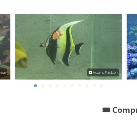
kton
Acuario Plankton
🎟️ Comp