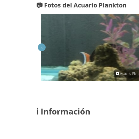
📷 Fotos del Acuario Plankton
‹
Acuario Plankton
Acuario Plan
ℹ️ Información