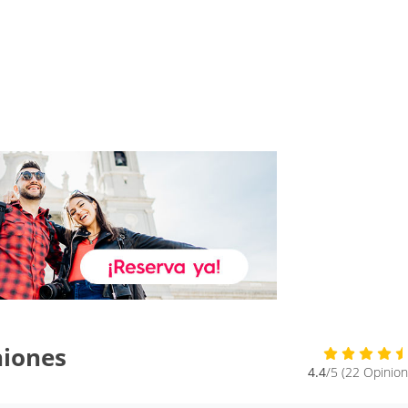
niones
4.4
/5 (22 Opinion