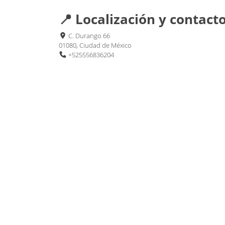
📍 Localización y contact
C. Durango 66
01080, Ciudad de México
+525556836204