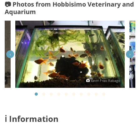
📷 Photos from Hobbisimo Veterinary and
Aquarium
‹
›
rque
karen Frias Rabago
ℹ️ Information