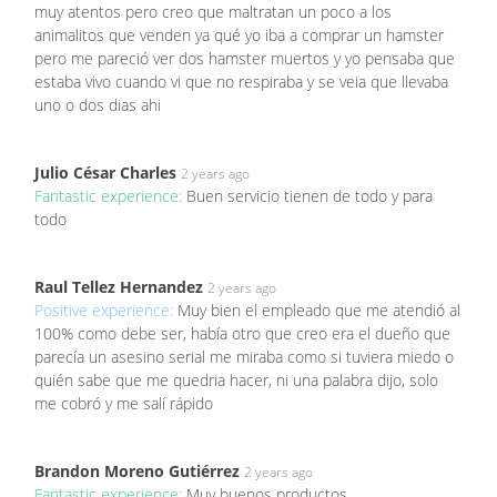
muy atentos pero creo que maltratan un poco a los
animalitos que venden ya qué yo iba a comprar un hamster
pero me pareció ver dos hamster muertos y yo pensaba que
estaba vivo cuando vi que no respiraba y se veia que llevaba
uno o dos dias ahi
Julio César Charles
2 years ago
Fantastic experience:
Buen servicio tienen de todo y para
todo
Raul Tellez Hernandez
2 years ago
Positive experience:
Muy bien el empleado que me atendió al
100% como debe ser, había otro que creo era el dueño que
parecía un asesino serial me miraba como si tuviera miedo o
quién sabe que me quedria hacer, ni una palabra dijo, solo
me cobró y me salí rápido
Brandon Moreno Gutiérrez
2 years ago
Fantastic experience:
Muy buenos productos