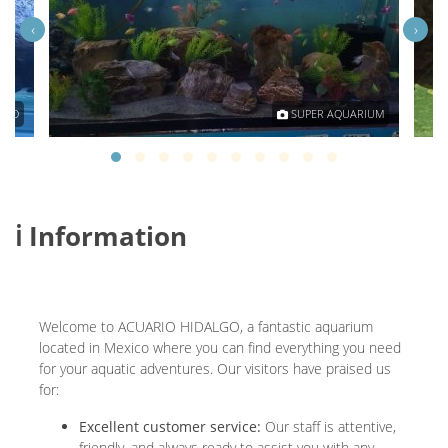
‹
›
LGO
SUPER AQUARIUM
ℹ️ Information
Welcome to ACUARIO HIDALGO, a fantastic aquarium
located in Mexico where you can find everything you need
for your aquatic adventures. Our visitors have praised us
for:
Excellent customer service:
Our staff is attentive,
friendly, and always ready to assist you with any