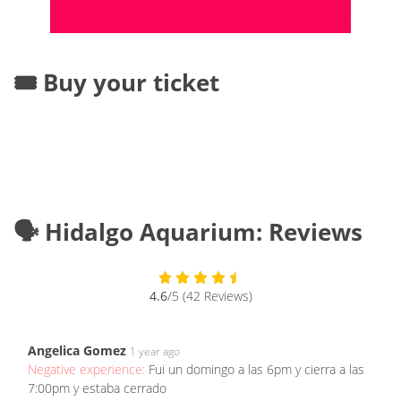
🎟️ Buy your ticket
🗣️ Hidalgo Aquarium: Reviews
4.6
/5 (42 Reviews)
Angelica Gomez
1 year ago
Negative experience:
Fui un domingo a las 6pm y cierra a las
7:00pm y estaba cerrado