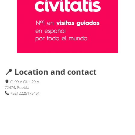
📍 Location and contact
C. 99-A Ote. 29-A
72474, Puebla
+5212225175451