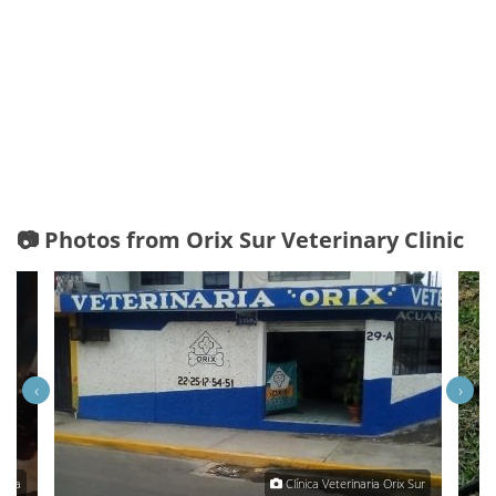
📷 Photos from Orix Sur Veterinary Clinic
‹
›
anca
Clínica Veterinaria Orix Sur