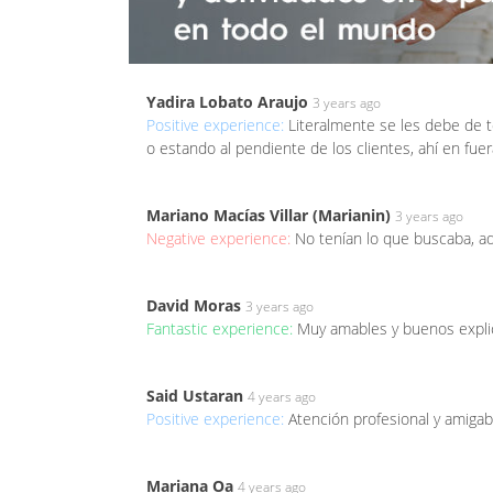
Yadira Lobato Araujo
3 years ago
Positive experience:
Literalmente se les debe de t
o estando al pendiente de los clientes, ahí en fue
Mariano Macías Villar (Marianin)
3 years ago
Negative experience:
No tenían lo que buscaba, a
David Moras
3 years ago
Fantastic experience:
Muy amables y buenos expl
Said Ustaran
4 years ago
Positive experience:
Atención profesional y amigab
Mariana Oa
4 years ago