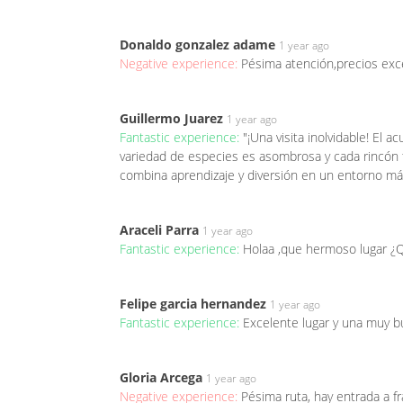
Donaldo gonzalez adame
1 year ago
Negative experience:
Pésima atención,precios exc
Guillermo Juarez
1 year ago
Fantastic experience:
"¡Una visita inolvidable! El 
variedad de especies es asombrosa y cada rincón t
combina aprendizaje y diversión en un entorno mági
Araceli Parra
1 year ago
Fantastic experience:
Holaa ,que hermoso lugar ¿Q
Felipe garcia hernandez
1 year ago
Fantastic experience:
Excelente lugar y una muy 
Gloria Arcega
1 year ago
Negative experience:
Pésima ruta, hay entrada a f