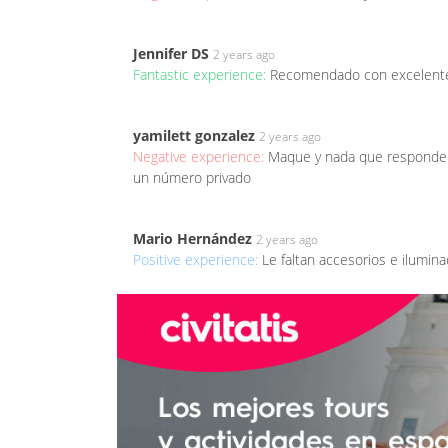
Jennifer DS
2 years ago
Fantastic experience:
Recomendado con excelente
yamilett gonzalez
2 years ago
Negative experience:
Maque y nada que responden
un número privado
Mario Hernández
2 years ago
Positive experience:
Le faltan accesorios e ilumina