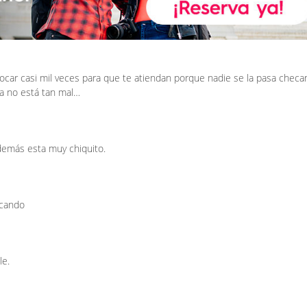
ocar casi mil veces para que te atiendan porque nadie se la pasa chec
ra no está tan mal…
demás esta muy chiquito.
icando
le.