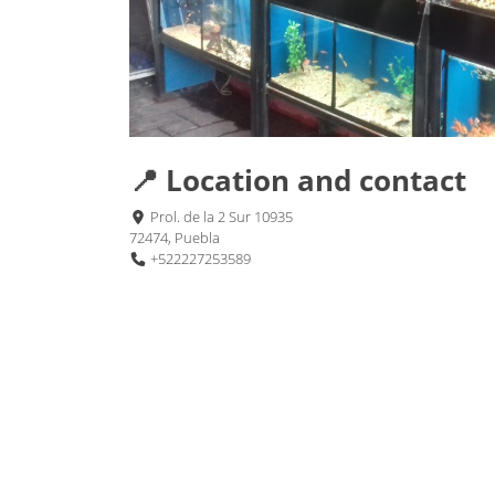
📍 Location and contact
Prol. de la 2 Sur 10935
72474, Puebla
+522227253589