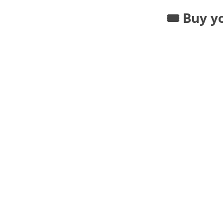
🎟️ Buy y