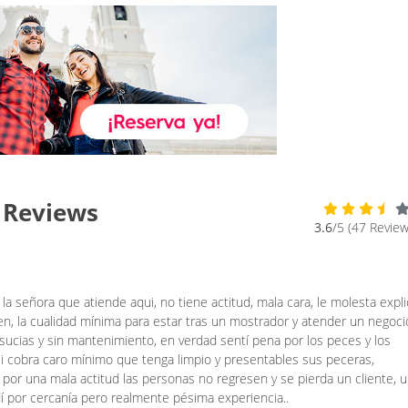
: Reviews
3.6
/5 (47 Review
la señora que atiende aqui, no tiene actitud, mala cara, le molesta expli
n, la cualidad mínima para estar tras un mostrador y atender un negoci
sucias y sin mantenimiento, en verdad sentí pena por los peces y los
si cobra caro mínimo que tenga limpio y presentables sus peceras,
or una mala actitud las personas no regresen y se pierda un cliente, 
udí por cercanía pero realmente pésima experiencia..