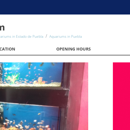
m
ariums in Estado de Puebla
Aquariums in Puebla
CATION
OPENING HOURS