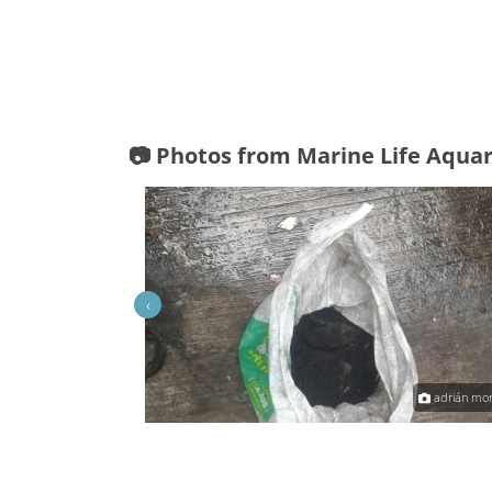
📷 Photos from Marine Life Aqua
‹
adrián moreno
adrián mo