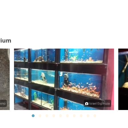
rium
reno
Israel Espinoza