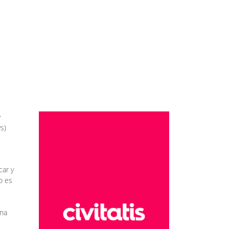
s)
car y
o es
una