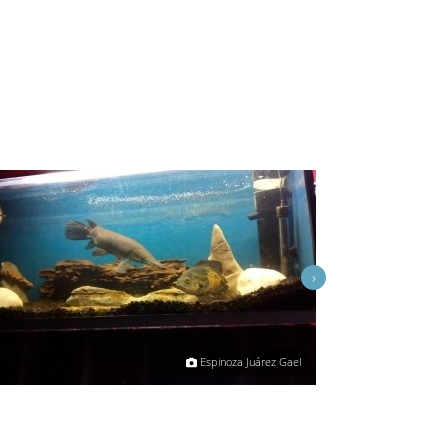
›
Espinoza Juárez Gael