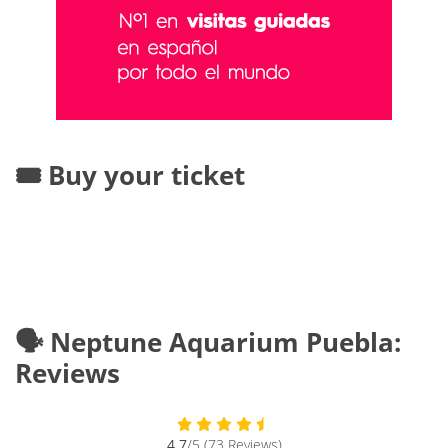
🎟️ Buy your ticket
🗣️ Neptune Aquarium Puebla:
Reviews
4.7
/5 (73 Reviews)