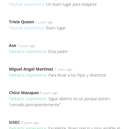
Positive experience:
Un buen lugar para relajarse
Trixie Queen
7 years ago
Positive experience:
Buen lugar
Ase
7 years ago
Fantastic experience:
Esta padre
Miguel Angel Martinez
7 years ago
Fantastic experience:
Para llevar a los hijos y divertirse
Chico Mazapan
8 years ago
Fantastic experience:
Sigue abierto no se porque ponen
"cerrado permanentemente"
SISEC
9 years ago
Fantastic experience:
Excelente. Buen precio y muy amable el