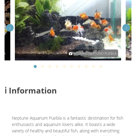
‹
›
BLA
ACUARIO NEPTUNO PUEBLA
ℹ️ Information
Neptune Aquarium Puebla is a fantastic destination for fish
enthusiasts and aquarium lovers alike. It boasts a wide
variety of healthy and beautiful fish, along with everything