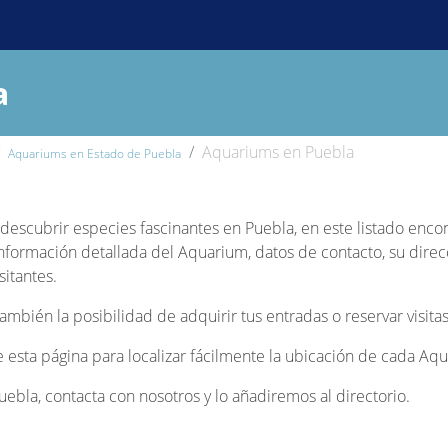
a
Aquariums en Puebla
Aquariums en Estado de Puebla
y descubrir especies fascinantes en Puebla, en este listado enco
información detallada del Aquarium, datos de contacto, su direc
sitantes.
bién la posibilidad de adquirir tus entradas o reservar visitas
de esta página para localizar fácilmente la ubicación de cada Aq
bla, contacta con nosotros y lo añadiremos al directorio.