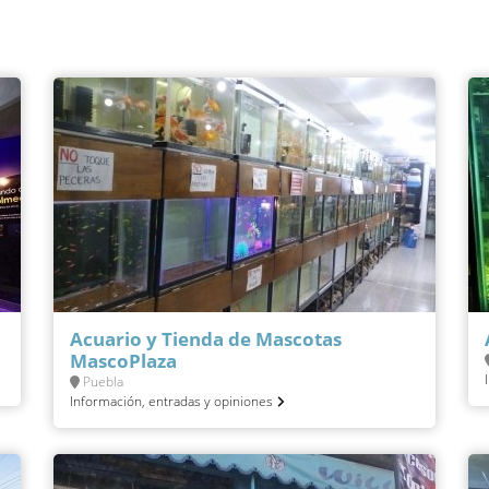
Acuario y Tienda de Mascotas
MascoPlaza
Puebla
Información, entradas y opiniones