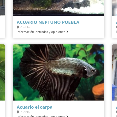
ACUARIO NEPTUNO PUEBLA
Puebla
Información, entradas y opiniones
Acuario el carpa
Puebla
Información, entradas y opiniones