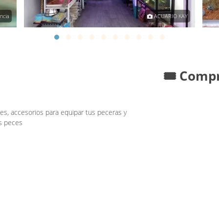
ncia
ACUARIO KAY
🎟️ Comp
s, accesorios para equipar tus peceras y
us peces