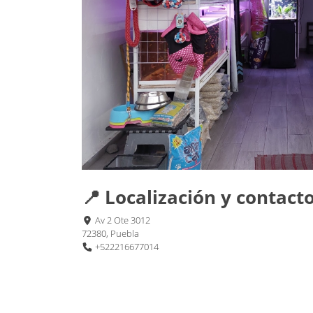
📍 Localización y contact
Av 2 Ote 3012
72380, Puebla
+522216677014