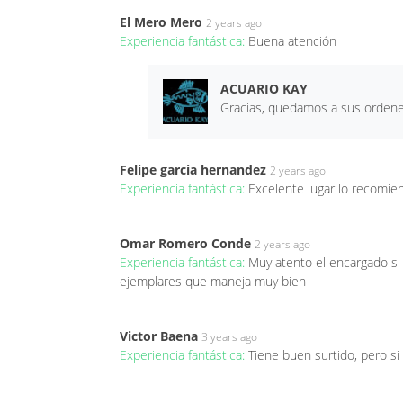
El Mero Mero
2 years ago
Experiencia fantástica:
Buena atención
ACUARIO KAY
Gracias, quedamos a sus ordenes
Felipe garcia hernandez
2 years ago
Experiencia fantástica:
Excelente lugar lo recomi
Omar Romero Conde
2 years ago
Experiencia fantástica:
Muy atento el encargado si 
ejemplares que maneja muy bien
Victor Baena
3 years ago
Experiencia fantástica:
Tiene buen surtido, pero si