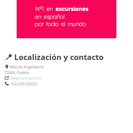
📍 Localización y contacto
Más de Angelópolis
72830, Puebla
www.nisoreef.com
+522225150223