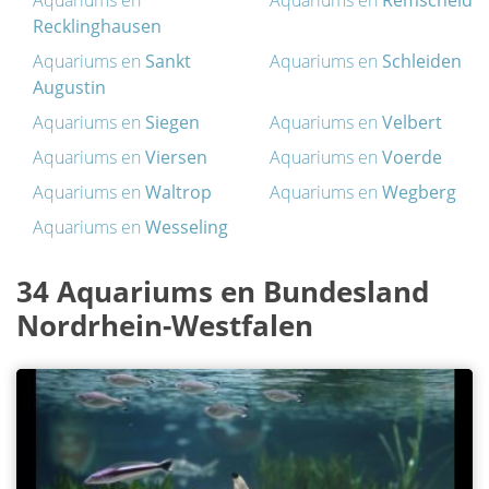
Aquariums en
Aquariums en
Remscheid
Recklinghausen
Aquariums en
Sankt
Aquariums en
Schleiden
Augustin
Aquariums en
Siegen
Aquariums en
Velbert
Aquariums en
Viersen
Aquariums en
Voerde
Aquariums en
Waltrop
Aquariums en
Wegberg
Aquariums en
Wesseling
34 Aquariums en Bundesland
Nordrhein-Westfalen