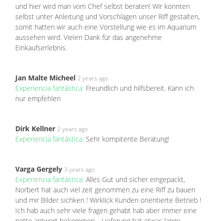
und hier wird man vom Chef selbst beraten! Wir konnten
selbst unter Anleitung und Vorschlägen unser Riff gestalten,
somit hatten wir auch eine Vorstellung wie es im Aquarium
aussehen wird. Vielen Dank für das angenehme
Einkaufserlebnis.
Jan Malte Micheel
2 years ago
Experiencia fantástica:
Freundlich und hilfsbereit. Kann ich
nur empfehlen
Dirk Kellner
2 years ago
Experiencia fantástica:
Sehr kompitente Beratung!
Varga Gergely
3 years ago
Experiencia fantástica:
Alles Gut und sicher eingepackt,
Norbert hat auch viel zeit genommen zu eine Riff zu bauen
und mir Bilder sichken ! Wirklick Kunden orientierte Betrieb !
Ich hab auch sehr viele fragen gehabt hab aber immer eine
nette antwort bekommen .. Lieferung hat etwas lange