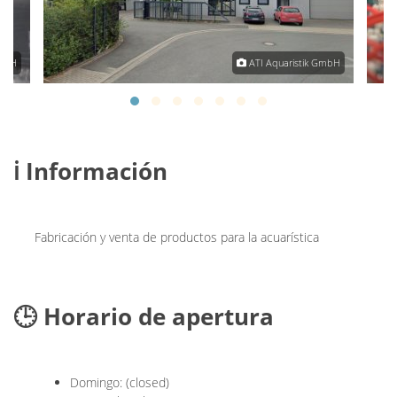
GmbH
ATI Aquaristik GmbH
ℹ️ Información
Fabricación y venta de productos para la acuarística
🕒 Horario de apertura
Domingo: (closed)