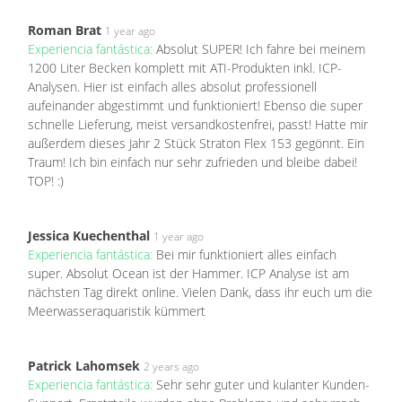
Roman Brat
1 year ago
Experiencia fantástica:
Absolut SUPER! Ich fahre bei meinem
1200 Liter Becken komplett mit ATI-Produkten inkl. ICP-
Analysen. Hier ist einfach alles absolut professionell
aufeinander abgestimmt und funktioniert! Ebenso die super
schnelle Lieferung, meist versandkostenfrei, passt! Hatte mir
außerdem dieses Jahr 2 Stück Straton Flex 153 gegönnt. Ein
Traum! Ich bin einfach nur sehr zufrieden und bleibe dabei!
TOP! :)
Jessica Kuechenthal
1 year ago
Experiencia fantástica:
Bei mir funktioniert alles einfach
super. Absolut Ocean ist der Hammer. ICP Analyse ist am
nächsten Tag direkt online. Vielen Dank, dass ihr euch um die
Meerwasseraquaristik kümmert
Patrick Lahomsek
2 years ago
Experiencia fantástica:
Sehr sehr guter und kulanter Kunden-