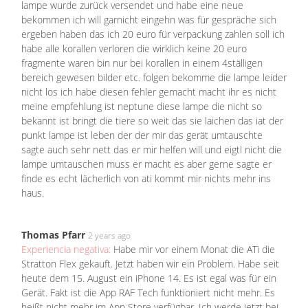
lampe wurde zurück versendet und habe eine neue
bekommen ich will garnicht eingehn was für gespräche sich
ergeben haben das ich 20 euro für verpackung zahlen soll ich
habe alle korallen verloren die wirklich keine 20 euro
fragmente waren bin nur bei korallen in einem 4ställigen
bereich gewesen bilder etc. folgen bekomme die lampe leider
nicht los ich habe diesen fehler gemacht macht ihr es nicht
meine empfehlung ist neptune diese lampe die nicht so
bekannt ist bringt die tiere so weit das sie laichen das iat der
punkt lampe ist leben der der mir das gerät umtauschte
sagte auch sehr nett das er mir helfen will und eigtl nicht die
lampe umtauschen muss er macht es aber gerne sagte er
finde es echt lächerlich von ati kommt mir nichts mehr ins
haus.
Thomas Pfarr
2 years ago
Experiencia negativa:
Habe mir vor einem Monat die ATi die
Stratton Flex gekauft. Jetzt haben wir ein Problem. Habe seit
heute dem 15. August ein iPhone 14. Es ist egal was für ein
Gerät. Fakt ist die App RAF Tech funktioniert nicht mehr. Es
heißt nicht mehr im App Store verfügbar. Ich werde jetzt bei