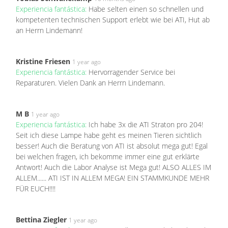
Experiencia fantástica:
Habe selten einen so schnellen und
kompetenten technischen Support erlebt wie bei ATI, Hut ab
an Herrn Lindemann!
Kristine Friesen
1 year ago
Experiencia fantástica:
Hervorragender Service bei
Reparaturen. Vielen Dank an Herrn Lindemann.
M B
1 year ago
Experiencia fantástica:
Ich habe 3x die ATI Straton pro 204!
Seit ich diese Lampe habe geht es meinen Tieren sichtlich
besser! Auch die Beratung von ATI ist absolut mega gut! Egal
bei welchen fragen, ich bekomme immer eine gut erklärte
Antwort! Auch die Labor Analyse ist Mega gut! ALSO ALLES IM
ALLEM...... ATI IST IN ALLEM MEGA! EIN STAMMKUNDE MEHR
FÜR EUCH!!!!
Bettina Ziegler
1 year ago