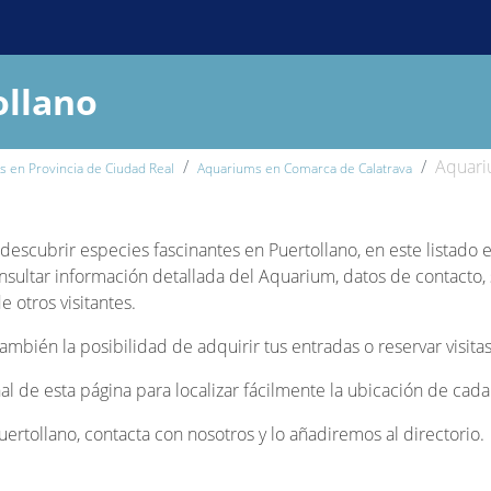
ollano
Aquari
 en Provincia de Ciudad Real
Aquariums en Comarca de Calatrava
y descubrir especies fascinantes en Puertollano, en este listado
nsultar información detallada del Aquarium, datos de contacto, s
 otros visitantes.
bién la posibilidad de adquirir tus entradas o reservar visitas
inal de esta página para localizar fácilmente la ubicación de ca
rtollano, contacta con nosotros y lo añadiremos al directorio.