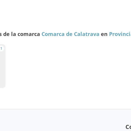
s de la comarca
Comarca de Calatrava
en
Provinci
1
C