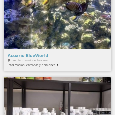
Acuario BlueWorld
San Bartolomé de Tirajana
Información, entradas y opiniones