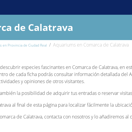
ca de Calatrava
Aquariums en Comarca de Calatrava
 en Provincia de Ciudad Real
 y descubrir especies fascinantes en Comarca de Calatrava, en es
tro de cada ficha podrás consultar información detallada del A
tividades y opiniones de otros visitantes.
bién la posibilidad de adquirir tus entradas o reservar visitas
rava al final de esta página para localizar fácilmente la ubica
marca de Calatrava, contacta con nosotros y lo añadiremos al d