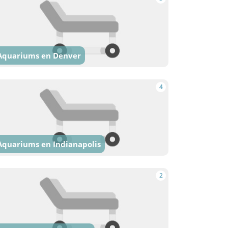
Aquariums en Denver
4
Aquariums en Indianapolis
2