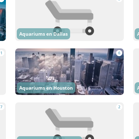
Aquariums en Dallas
1
6
Aquariums en Houston
7
2