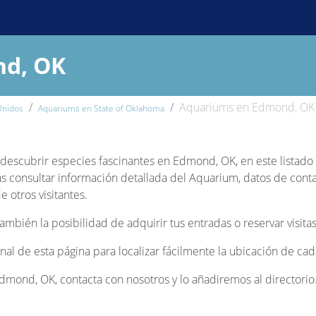
nd, OK
Aquariums en Edmond, OK
Unidos
Aquariums en State of Oklahoma
 y descubrir especies fascinantes en Edmond, OK, en este listad
s consultar información detallada del Aquarium, datos de contact
 otros visitantes.
bién la posibilidad de adquirir tus entradas o reservar visitas
inal de esta página para localizar fácilmente la ubicación de c
mond, OK, contacta con nosotros y lo añadiremos al directorio