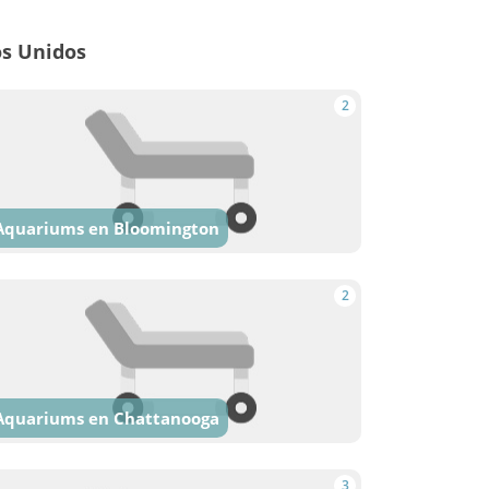
os Unidos
2
Aquariums en Bloomington
2
Aquariums en Chattanooga
3