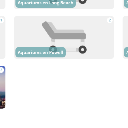
Aquariums en Long Beach
1
2
Aquariums en Powell
2