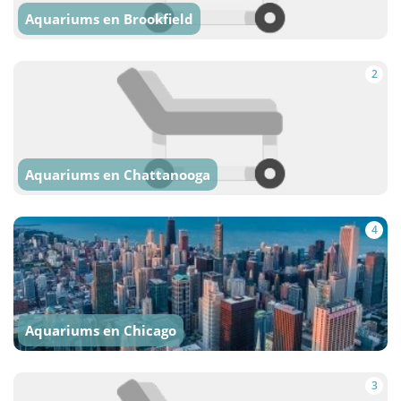
Aquariums en Brookfield
2
Aquariums en Chattanooga
4
Aquariums en Chicago
3