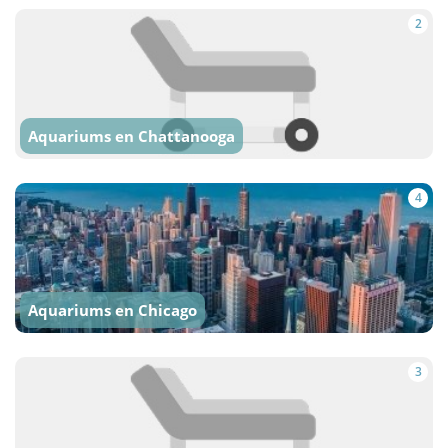
2
Aquariums en Chattanooga
4
Aquariums en Chicago
3