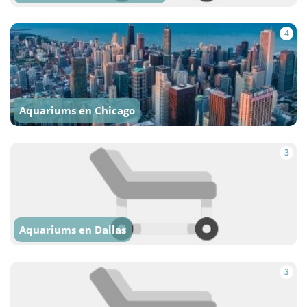
4
Aquariums en Chicago
3
Aquariums en Dallas
3