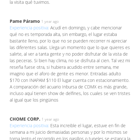
la visita qué tuvimos.
Pame Páramo
1 year ago
Experiencia positiva:
Acudí en domingo, y cabe mencionar
qué no es temporada alta, sin embargo, el lugar estaba
bastante lleno, por lo que no se pueden recorrer ni apreciar
las diferentes salas. Llega un momento que lo que quieres es
salirte, al ver a tanta gente y no poder disfrutar de la vista de
las peceras. Si bien hay clima, no se disfruta al cien. Tal vez mi
reseña fuese otra, si hubiera acudido entre semana, me
imagino que el aforo de gente es menor. Entradas adulto
$170 con INAPAM $110 El lugar cuenta con estacionamiento.
A comparación del acuario Inbursa de CDMX es más grande,
incluso aquí tienen show de delfines, los cuales se ven tristes
al igual que los pingüinos
CHOME CORP.
1 year ago
Experiencia positiva:
Esta increible el lugar, estuve en fin de
semana a mi juicio demasiadas personas y por lo mismos se
torna lento el recorrido en los pasillos o tuneles se estanca la