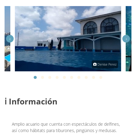
‹
›
 gzlj
Denise Perez
ℹ️ Información
Amplio acuario que cuenta con espectáculos de delfines,
así como hábitats para tiburones, pingüinos y medusas.