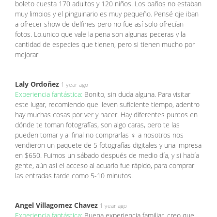
boleto cuesta 170 adultos y 120 niños. Los baños no estaban
muy limpios y el pinguinario es muy pequeño. Pensé qje iban
a ofrecer show de delfines pero no fue así solo ofrecían
fotos. Lo.unico que vale la pena son algunas peceras y la
cantidad de especies que tienen, pero si tienen mucho por
mejorar
Laly Ordoñez
1 year ago
Experiencia fantástica:
Bonito, sin duda alguna. Para visitar
este lugar, recomiendo que lleven suficiente tiempo, adentro
hay muchas cosas por ver y hacer. Hay diferentes puntos en
dónde te toman fotografías, son algo caras, pero te las
pueden tomar y al final no comprarlas ‍♀️ a nosotros nos
vendieron un paquete de 5 fotografías digitales y una impresa
en $650. Fuimos un sábado después de medio día, y si había
gente, aún así el acceso al acuario fue rápido, para comprar
las entradas tarde como 5-10 minutos.
Angel Villagomez Chavez
1 year ago
Experiencia fantástica:
Buena experiencia familiar, creo que