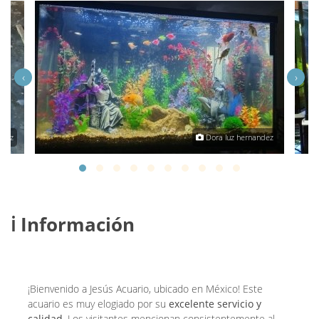
‹
›
ndez
Dora luz hernandez
ℹ️ Información
¡Bienvenido a Jesús Acuario, ubicado en México! Este
acuario es muy elogiado por su
excelente servicio y
calidad
. Los visitantes mencionan consistentemente al