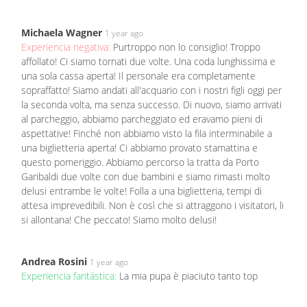
Michaela Wagner
1 year ago
Experiencia negativa:
Purtroppo non lo consiglio! Troppo
affollato! Ci siamo tornati due volte. Una coda lunghissima e
una sola cassa aperta! Il personale era completamente
sopraffatto! Siamo andati all'acquario con i nostri figli oggi per
la seconda volta, ma senza successo. Di nuovo, siamo arrivati
al parcheggio, abbiamo parcheggiato ed eravamo pieni di
aspettative! Finché non abbiamo visto la fila interminabile a
una biglietteria aperta! Ci abbiamo provato stamattina e
questo pomeriggio. Abbiamo percorso la tratta da Porto
Garibaldi due volte con due bambini e siamo rimasti molto
delusi entrambe le volte! Folla a una biglietteria, tempi di
attesa imprevedibili. Non è così che si attraggono i visitatori, li
si allontana! Che peccato! Siamo molto delusi!
Andrea Rosini
1 year ago
Experiencia fantástica:
La mia pupa è piaciuto tanto top