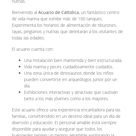
nutrias.
Bienvenido al
Acuario de Cattolica
, un fantástico centro
de vida marina que exhibe más de 100 tanques.
Experimenta los horarios de alimentación de tiburones,
rayas, pingüinos y nutrias que deleitarán a los visitantes de
todas las edades.
El acuario cuenta con:
Una instalación bien mantenida y bien estructurada.
Vida marina y peces cuidadosamente cuidados.
Una zona única de dinosaurios donde los niños
pueden convertirse en arqueólogos junior por un
día.
Exhibiciones interactivas y atractivas que cautivan
tanto a los más jóvenes como a los mayores.
Este acuario ofrece una experiencia encantadora para las
familias, convirtiéndolo en un destino ideal para un día de
diversión y educación. El personal amable está siempre
disponible para ayudar y asegurar que todos los
huéspedes tengan un tiempo agradable explorando la