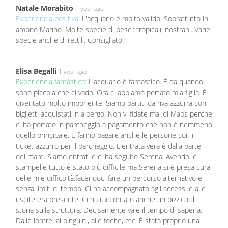
Natale Morabito
1 year ago
Experiencia positiva:
L'acquario è molto valido. Soprattutto in
ambito Marino. Molte specie di pesci: tropicali, nostrani. Varie
specie anche di rettili. Consigliato!
Elisa Begalli
1 year ago
Experiencia fantástica:
L'acquario è fantastico. È da quando
sono piccola che ci vado. Ora ci abbiamo portato mia figlia. È
diventato molto imponente. Siamo partiti da riva azzurra con i
biglietti acquistati in albergo. Non vi fidate mai di Maps perche
ci ha portato in parcheggio a pagamento che non è nemmeno
quello principale. E fanno pagare anche le persone con il
ticket azzurro per il parcheggio. L'entrata vera è dalla parte
del mare. Siamo entrati e ci ha seguito Serena. Avendo le
stampelle tutto è stato più difficile ma Serena si è presa cura
delle mie difficoltà,facendoci fare un percorso alternativo e
senza limiti di tempo. Ci ha accompagnato agli accessi e alle
uscite era presente. Ci ha raccontato anche un pizzico di
storia sulla struttura. Decisamente vale il tempo di saperla.
Dalle lontre, ai pinguini, alle foche, etc. È stata proprio una