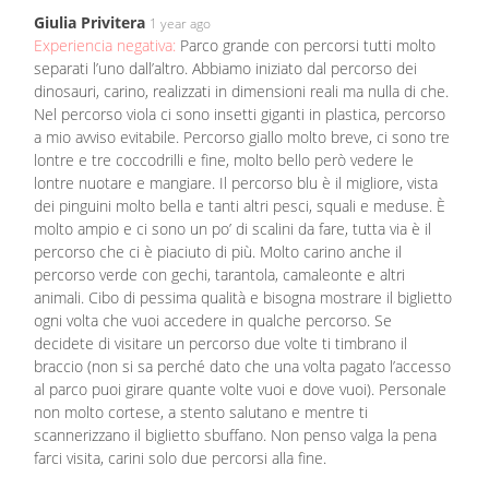
Giulia Privitera
1 year ago
Experiencia negativa:
Parco grande con percorsi tutti molto
separati l’uno dall’altro. Abbiamo iniziato dal percorso dei
dinosauri, carino, realizzati in dimensioni reali ma nulla di che.
Nel percorso viola ci sono insetti giganti in plastica, percorso
a mio avviso evitabile. Percorso giallo molto breve, ci sono tre
lontre e tre coccodrilli e fine, molto bello però vedere le
lontre nuotare e mangiare. Il percorso blu è il migliore, vista
dei pinguini molto bella e tanti altri pesci, squali e meduse. È
molto ampio e ci sono un po’ di scalini da fare, tutta via è il
percorso che ci è piaciuto di più. Molto carino anche il
percorso verde con gechi, tarantola, camaleonte e altri
animali. Cibo di pessima qualità e bisogna mostrare il biglietto
ogni volta che vuoi accedere in qualche percorso. Se
decidete di visitare un percorso due volte ti timbrano il
braccio (non si sa perché dato che una volta pagato l’accesso
al parco puoi girare quante volte vuoi e dove vuoi). Personale
non molto cortese, a stento salutano e mentre ti
scannerizzano il biglietto sbuffano. Non penso valga la pena
farci visita, carini solo due percorsi alla fine.