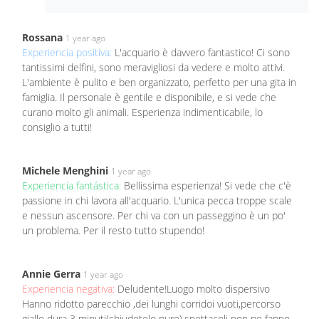
Rossana
1 year ago
Experiencia positiva:
L'acquario è davvero fantastico! Ci sono
tantissimi delfini, sono meravigliosi da vedere e molto attivi.
L'ambiente è pulito e ben organizzato, perfetto per una gita in
famiglia. Il personale è gentile e disponibile, e si vede che
curano molto gli animali. Esperienza indimenticabile, lo
consiglio a tutti!
Michele Menghini
1 year ago
Experiencia fantástica:
Bellissima esperienza! Si vede che c'è
passione in chi lavora all'acquario. L'unica pecca troppe scale
e nessun ascensore. Per chi va con un passeggino è un po'
un problema. Per il resto tutto stupendo!
Annie Gerra
1 year ago
Experiencia negativa:
Deludente!Luogo molto dispersivo
Hanno ridotto parecchio ,dei lunghi corridoi vuoti,percorso
giallo dura 3 minuti(chiudetelo pure),spettacoli non ne fanno