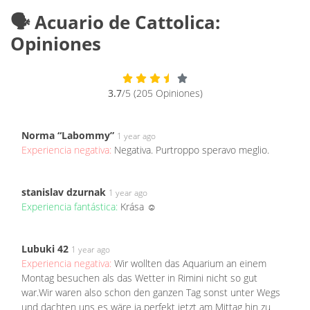
🗣️ Acuario de Cattolica:
Opiniones
3.7
/5 (205 Opiniones)
Norma “Labommy”
1 year ago
Experiencia negativa:
Negativa. Purtroppo speravo meglio.
stanislav dzurnak
1 year ago
Experiencia fantástica:
Krása ☺️
Lubuki 42
1 year ago
Experiencia negativa:
Wir wollten das Aquarium an einem
Montag besuchen als das Wetter in Rimini nicht so gut
war.Wir waren also schon den ganzen Tag sonst unter Wegs
und dachten uns es wäre ja perfekt jetzt am Mittag hin zu