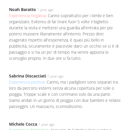
Noah Baratto
1 year ago
Experiencia negativa:
Carino soprattutto per i bimbi e ben
organizzato. Evitereu di far tirare fuori 5 volte il biglietto
durante la visita e metterei una guardia all'entrata per poi
potersi muovere liberamente all'interno. Prezzo direi
esagerato rispetto all'esperienza, è quasi più bello in
pubblicità, sicuramente è piacevole darci un occhio se si è di
passaggio e si ha un po' di tempo ma venire apposta lo
sconsiglio proprio. In due ore si fa tutto.
Sabrina Discacciati
1 year ago
Experiencia positiva:
Carino, ma i padiglioni sono separati tra
loro da percorsi esterni senza alcuna copertura per sole o
pioggia. Troppe scale e con corrimano solo da una parte.
Siamo andati in un giorno di pioggia con due bambini e relativi
passeggini. Un massacro, scomodissimo.
Michele Cocca
1 year ago