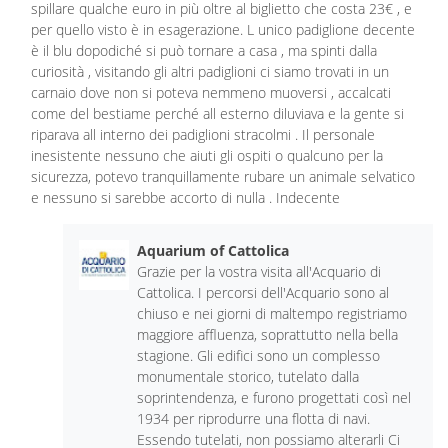
spillare qualche euro in più oltre al biglietto che costa 23€ , e
per quello visto è in esagerazione. L unico padiglione decente
è il blu dopodiché si può tornare a casa , ma spinti dalla
curiosità , visitando gli altri padiglioni ci siamo trovati in un
carnaio dove non si poteva nemmeno muoversi , accalcati
come del bestiame perché all esterno diluviava e la gente si
riparava all interno dei padiglioni stracolmi . Il personale
inesistente nessuno che aiuti gli ospiti o qualcuno per la
sicurezza, potevo tranquillamente rubare un animale selvatico
e nessuno si sarebbe accorto di nulla . Indecente
Aquarium of Cattolica
Grazie per la vostra visita all'Acquario di
Cattolica. I percorsi dell'Acquario sono al
chiuso e nei giorni di maltempo registriamo
maggiore affluenza, soprattutto nella bella
stagione. Gli edifici sono un complesso
monumentale storico, tutelato dalla
soprintendenza, e furono progettati così nel
1934 per riprodurre una flotta di navi.
Essendo tutelati, non possiamo alterarli Ci