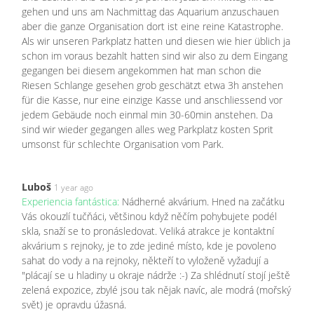
gehen und uns am Nachmittag das Aquarium anzuschauen
aber die ganze Organisation dort ist eine reine Katastrophe.
Als wir unseren Parkplatz hatten und diesen wie hier üblich ja
schon im voraus bezahlt hatten sind wir also zu dem Eingang
gegangen bei diesem angekommen hat man schon die
Riesen Schlange gesehen grob geschätzt etwa 3h anstehen
für die Kasse, nur eine einzige Kasse und anschliessend vor
jedem Gebäude noch einmal min 30-60min anstehen. Da
sind wir wieder gegangen alles weg Parkplatz kosten Sprit
umsonst für schlechte Organisation vom Park.
Luboš
1 year ago
Experiencia fantástica:
Nádherné akvárium. Hned na začátku
Vás okouzlí tučňáci, většinou když něčím pohybujete podél
skla, snaží se to pronásledovat. Veliká atrakce je kontaktní
akvárium s rejnoky, je to zde jediné místo, kde je povoleno
sahat do vody a na rejnoky, někteří to vyloženě vyžadují a
"plácají se u hladiny u okraje nádrže :-) Za shlédnutí stojí ještě
zelená expozice, zbylé jsou tak nějak navíc, ale modrá (mořský
svět) je opravdu úžasná.