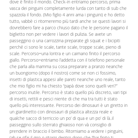
dove è finito il mondo. Check-in entriamo percorso, prima
vasca dei pinguini completamente lurda con tanto di sub che
spazzola il fondo. (Mio figlio 4 anni ama i pinguini) e ho detto
tutto, vabbè ci ritorneremo più tardi anche se questi lavori si
dovrebbero fare a parco chiuso dato che le persone pagano il
biglietto non per vedere i lavori di pulizia. Se avete un
passeggino o una carrozzina preparate gli squat e i bicipiti
perché ci sono le scale, tante scale, troppe scale, pieno di
scale. Percorso=una lontra e un caimano finito il percorso
giallo. Percorso=entriamo l’addetta con il telefono personale
che parla alla mamma su cosa preparare a pranzo neanche
un buongiorno (dopo il nostro) come se non ci fossimo,
insetti di plastica appesi alle pareti neanche uno reale, tanto
che mio figlio mi ha chiesto “papà dove sono quelli veri?”
percorso inutile. Percorso è stato quello più discreto, vari tipi
di insetti, rettili e pesci niente di che ma tra tutti è stato
quello più interessante. Percorso dei dinosauri è un giretto in
un giardinetto con dinosauri di plastica altezza reale e
qualche sacco di terriccio un po’ di qua e un po’ di là..il
passeggino sullo sterrato ghiaioso non và consiglio di
prendere in braccio il bimbo. Ritorniamo a vedere i pinguini,
(ah se rifai il giro o ritorni dentro dopo che l’hai finito ti