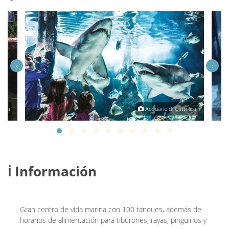
‹
›
etti
Acquario di Cattolica
ℹ️ Información
Gran centro de vida marina con 100 tanques, además de
horarios de alimentación para tiburones, rayas, pingüinos y