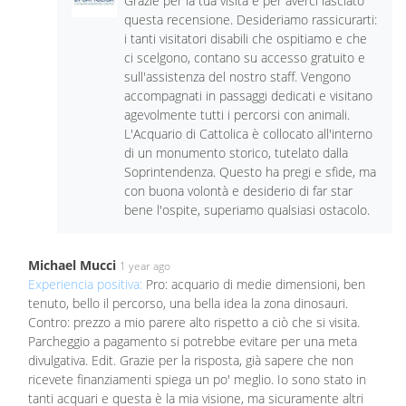
Grazie per la tua visita e per averci lasciato
questa recensione. Desideriamo rassicurarti:
i tanti visitatori disabili che ospitiamo e che
ci scelgono, contano su accesso gratuito e
sull'assistenza del nostro staff. Vengono
accompagnati in passaggi dedicati e visitano
agevolmente tutti i percorsi con animali.
L'Acquario di Cattolica è collocato all'interno
di un monumento storico, tutelato dalla
Soprintendenza. Questo ha pregi e sfide, ma
con buona volontà e desiderio di far star
bene l'ospite, superiamo qualsiasi ostacolo.
Michael Mucci
1 year ago
Experiencia positiva:
Pro: acquario di medie dimensioni, ben
tenuto, bello il percorso, una bella idea la zona dinosauri.
Contro: prezzo a mio parere alto rispetto a ciò che si visita.
Parcheggio a pagamento si potrebbe evitare per una meta
divulgativa. Edit. Grazie per la risposta, già sapere che non
ricevete finanziamenti spiega un po' meglio. Io sono stato in
tanti acquari e questa è la mia visione, ma sicuramente altri