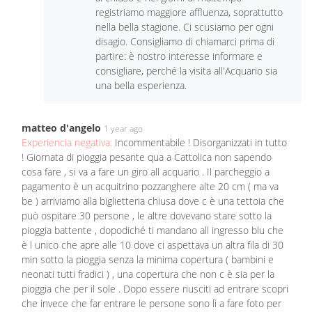
registriamo maggiore affluenza, soprattutto
nella bella stagione. Ci scusiamo per ogni
disagio. Consigliamo di chiamarci prima di
partire: è nostro interesse informare e
consigliare, perché la visita all'Acquario sia
una bella esperienza.
matteo d'angelo
1 year ago
Experiencia negativa:
Incommentabile ! Disorganizzati in tutto
! Giornata di pioggia pesante qua a Cattolica non sapendo
cosa fare , si va a fare un giro all acquario . Il parcheggio a
pagamento è un acquitrino pozzanghere alte 20 cm ( ma va
be ) arriviamo alla biglietteria chiusa dove c è una tettoia che
può ospitare 30 persone , le altre dovevano stare sotto la
pioggia battente , dopodiché ti mandano all ingresso blu che
è l unico che apre alle 10 dove ci aspettava un altra fila di 30
min sotto la pioggia senza la minima copertura ( bambini e
neonati tutti fradici ) , una copertura che non c è sia per la
pioggia che per il sole . Dopo essere riusciti ad entrare scopri
che invece che far entrare le persone sono lì a fare foto per