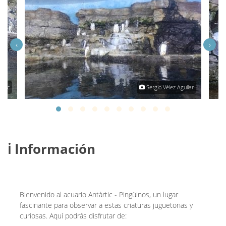
‹
›
ncic
Sergio Vélez Aguilar
ℹ️ Información
Bienvenido al acuario Antàrtic - Pingüinos, un lugar
fascinante para observar a estas criaturas juguetonas y
curiosas. Aquí podrás disfrutar de: