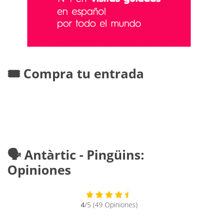
🎟️ Compra tu entrada
🗣️ Antàrtic - Pingüins:
Opiniones
4
/5 (49 Opiniones)