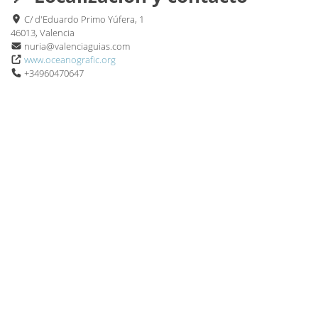
C/ d'Eduardo Primo Yúfera, 1
46013, Valencia
nuria@valenciaguias.com
www.oceanografic.org
+34960470647