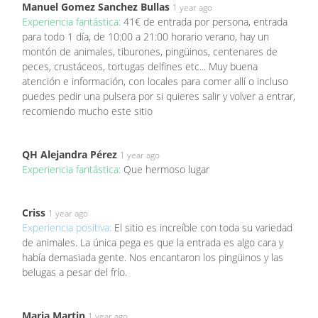
Manuel Gomez Sanchez Bullas
1 year ago
Experiencia fantástica:
41€ de entrada por persona, entrada
para todo 1 día, de 10:00 a 21:00 horario verano, hay un
montón de animales, tiburones, pingüinos, centenares de
peces, crustáceos, tortugas delfines etc... Muy buena
atención e información, con locales para comer allí o incluso
puedes pedir una pulsera por si quieres salir y volver a entrar,
recomiendo mucho este sitio
QH Alejandra Pérez
1 year ago
Experiencia fantástica:
Que hermoso lugar
Criss
1 year ago
Experiencia positiva:
El sitio es increíble con toda su variedad
de animales. La única pega es que la entrada es algo cara y
había demasiada gente. Nos encantaron los pingüinos y las
belugas a pesar del frío.
Maria Martin
1 year ago