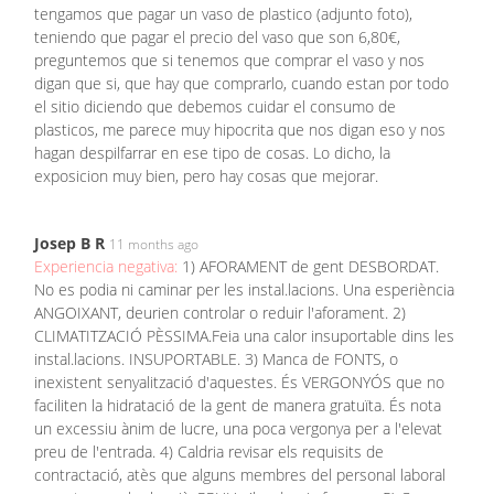
tengamos que pagar un vaso de plastico (adjunto foto),
teniendo que pagar el precio del vaso que son 6,80€,
preguntemos que si tenemos que comprar el vaso y nos
digan que si, que hay que comprarlo, cuando estan por todo
el sitio diciendo que debemos cuidar el consumo de
plasticos, me parece muy hipocrita que nos digan eso y nos
hagan despilfarrar en ese tipo de cosas. Lo dicho, la
exposicion muy bien, pero hay cosas que mejorar.
Josep B R
11 months ago
Experiencia negativa:
1) AFORAMENT de gent DESBORDAT.
No es podia ni caminar per les instal.lacions. Una esperiència
ANGOIXANT, deurien controlar o reduir l'aforament. 2)
CLIMATITZACIÓ PÈSSIMA.Feia una calor insuportable dins les
instal.lacions. INSUPORTABLE. 3) Manca de FONTS, o
inexistent senyalització d'aquestes. És VERGONYÓS que no
faciliten la hidratació de la gent de manera gratuïta. És nota
un excessiu ànim de lucre, una poca vergonya per a l'elevat
preu de l'entrada. 4) Caldria revisar els requisits de
contractació, atès que alguns membres del personal laboral