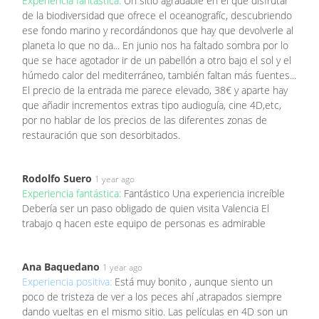
Experiencia fantástica:
Un sitio agradable en el que disfrutar
de la biodiversidad que ofrece el oceanografíc, descubriendo
ese fondo marino y recordándonos que hay que devolverle al
planeta lo que no da... En junio nos ha faltado sombra por lo
que se hace agotador ir de un pabellón a otro bajo el sol y el
húmedo calor del mediterráneo, también faltan más fuentes...
El precio de la entrada me parece elevado, 38€ y aparte hay
que añadir incrementos extras tipo audioguía, cine 4D,etc,
por no hablar de los precios de las diferentes zonas de
restauración que son desorbitados.
Rodolfo Suero
1 year ago
Experiencia fantástica:
Fantástico Una experiencia increíble
Debería ser un paso obligado de quien visita Valencia El
trabajo q hacen este equipo de personas es admirable
Ana Baquedano
1 year ago
Experiencia positiva:
Está muy bonito , aunque siento un
poco de tristeza de ver a los peces ahí ,atrapados siempre
dando vueltas en el mismo sitio. Las películas en 4D son un