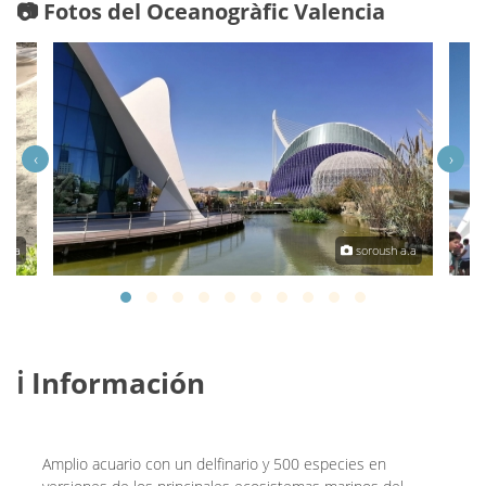
📷 Fotos del Oceanogràfic Valencia
‹
›
nova
soroush a.a
ℹ️ Información
Amplio acuario con un delfinario y 500 especies en