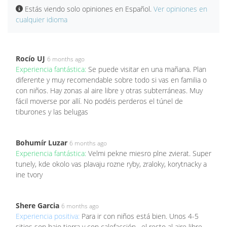
Estás viendo solo opiniones en Español.
Ver opiniones en
cualquier idioma
Rocío UJ
6 months ago
Experiencia fantástica:
Se puede visitar en una mañana. Plan
diferente y muy recomendable sobre todo si vas en familia o
con niños. Hay zonas al aire libre y otras subterráneas. Muy
fácil moverse por allí. No podéis perderos el túnel de
tiburones y las belugas
Bohumír Luzar
6 months ago
Experiencia fantástica:
Velmi pekne miesro plne zvierat. Super
tunely, kde okolo vas plavaju rozne ryby, zraloky, korytnacky a
ine tvory
Shere Garcia
6 months ago
Experiencia positiva:
Para ir con niños está bien. Unos 4-5
sitios son bajo tierra y con calefacción , el resto al aire libre.