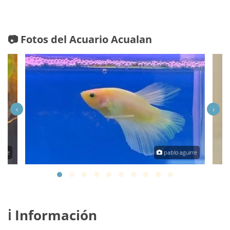
📷 Fotos del Acuario Acualan
‹
›
irre
pablo aguirre
ℹ️ Información