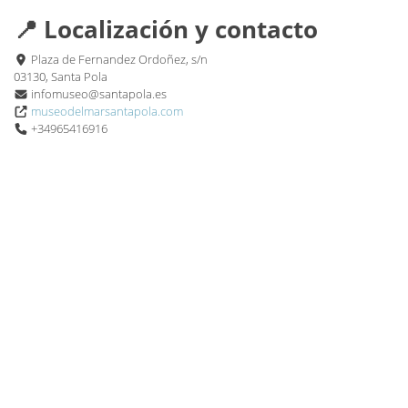
📍 Localización y contacto
Plaza de Fernandez Ordoñez, s/n
03130, Santa Pola
infomuseo@santapola.es
museodelmarsantapola.com
+34965416916