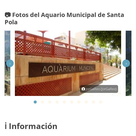
📷 Fotos del Aquario Municipal de Santa
Pola
‹
›
mita
JorGaReo (JorGaReo)
ℹ️ Información