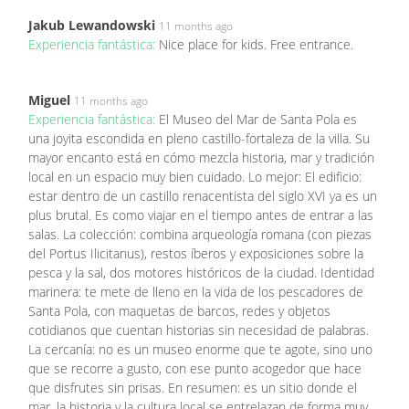
Jakub Lewandowski
11 months ago
Experiencia fantástica:
Nice place for kids. Free entrance.
Miguel
11 months ago
Experiencia fantástica:
El Museo del Mar de Santa Pola es
una joyita escondida en pleno castillo-fortaleza de la villa. Su
mayor encanto está en cómo mezcla historia, mar y tradición
local en un espacio muy bien cuidado. Lo mejor: El edificio:
estar dentro de un castillo renacentista del siglo XVI ya es un
plus brutal. Es como viajar en el tiempo antes de entrar a las
salas. La colección: combina arqueología romana (con piezas
del Portus Ilicitanus), restos íberos y exposiciones sobre la
pesca y la sal, dos motores históricos de la ciudad. Identidad
marinera: te mete de lleno en la vida de los pescadores de
Santa Pola, con maquetas de barcos, redes y objetos
cotidianos que cuentan historias sin necesidad de palabras.
La cercanía: no es un museo enorme que te agote, sino uno
que se recorre a gusto, con ese punto acogedor que hace
que disfrutes sin prisas. En resumen: es un sitio donde el
mar, la historia y la cultura local se entrelazan de forma muy