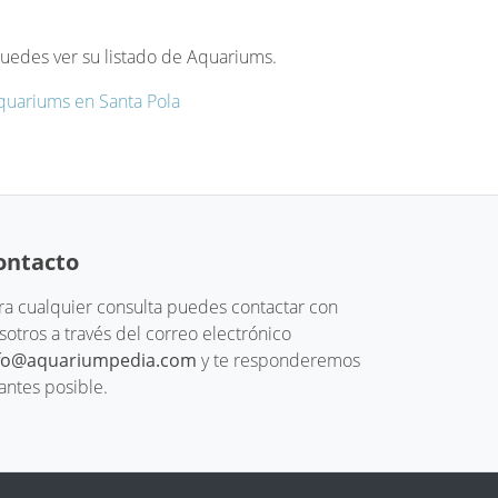
edes ver su listado de Aquariums.
quariums en Santa Pola
ontacto
ra cualquier consulta puedes contactar con
sotros a través del correo electrónico
fo@aquariumpedia.com
y te responderemos
 antes posible.