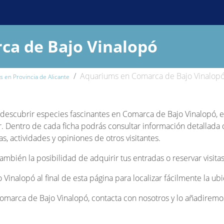
ca de Bajo Vinalopó
Aquariums en Comarca de Bajo Vinalop
 en Provincia de Alicante
 y descubrir especies fascinantes en Comarca de Bajo Vinalopó, 
. Dentro de cada ficha podrás consultar información detallada 
s, actividades y opiniones de otros visitantes.
bién la posibilidad de adquirir tus entradas o reservar visitas
 Vinalopó al final de esta página para localizar fácilmente la u
marca de Bajo Vinalopó, contacta con nosotros y lo añadiremos 