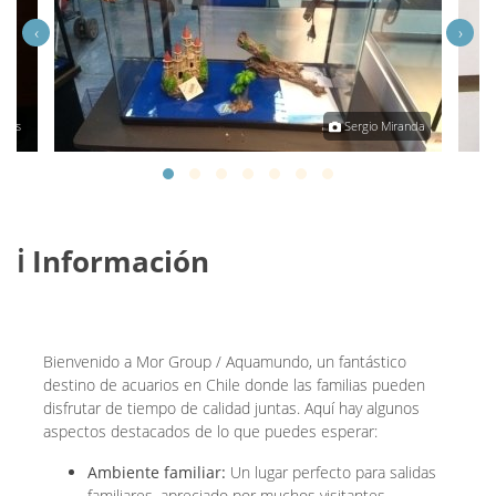
‹
›
ntes
Sergio Miranda
ℹ️ Información
Bienvenido a Mor Group / Aquamundo, un fantástico
destino de acuarios en Chile donde las familias pueden
disfrutar de tiempo de calidad juntas. Aquí hay algunos
aspectos destacados de lo que puedes esperar:
Ambiente familiar:
Un lugar perfecto para salidas
familiares, apreciado por muchos visitantes.