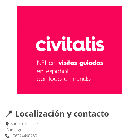
📍 Localización y contacto
San Isidro 1523
, Santiago
+56224490260