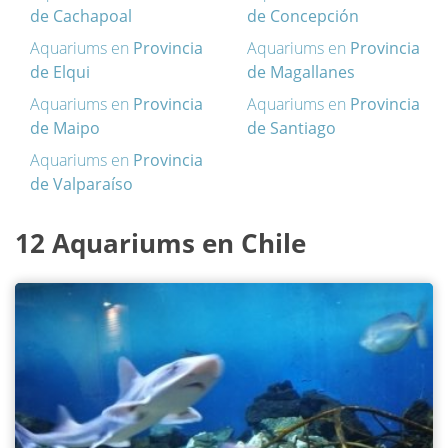
de Cachapoal
de Concepción
Aquariums en
Provincia
Aquariums en
Provincia
de Elqui
de Magallanes
Aquariums en
Provincia
Aquariums en
Provincia
de Maipo
de Santiago
Aquariums en
Provincia
de Valparaíso
12 Aquariums en Chile